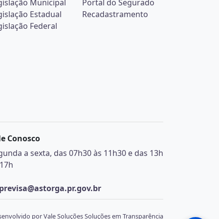
gislação Municipal
Portal do Segurado
gislação Estadual
Recadastramento
gislação Federal
le Conosco
gunda a sexta, das 07h30 às 11h30 e das 13h
 17h
previsa@astorga.pr.gov.br
envolvido por Vale Soluções Soluções em Transparência