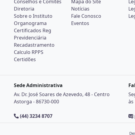
Conselhos e Comitês
Mapa do Site
Le
Diretoria
Notícias
Le
Sobre o Instituto
Fale Conosco
Le
Organograma
Eventos
Certificados Reg
Previdenciária
Recadastramento
Calculo RPPS
Certidões
Sede Administrativa
Fa
Av. Dr. José Soares de Azevedo, 48 - Centro
Se
Astorga - 86730-000
às
(44) 3234 8707
Des